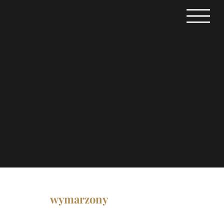
Twój
wymarzony
projekt wnętrza
stworzony przez projektanta