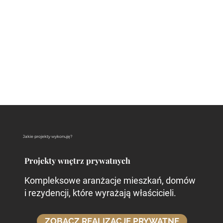
Zapraszam do zapoznania się z moją ofertą i
odkrycia, jak możemy razem stworzyć
przestrzeń skrojoną na miarę Twoich
marzeń:
Jakie projekty wykonuję?
Projekty wnętrz prywatnych
Kompleksowe aranżacje mieszkań, domów
i rezydencji, które wyrażają właścicieli.
ZOBACZ REALIZACJE PRYWATNE