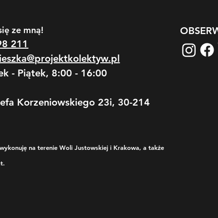
się ze mną!
OBSERW
98 211
ieszka@projektkolektyw.pl
ek - Piątek, 8:00 - 16:00
zefa Korzeniowskiego 23i, 30-214
wykonuję na terenie Woli Justowskiej i Krakowa, a także
t.