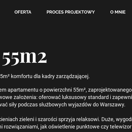
OFERTA
PROCES PROJEKTOWY
O MNIE
 55m2
5m² komfortu dla kadry zarządzającej.
em apartamentu o powierzchni 55m², zaprojektowanego s
wowe założenia: oferować luksusowy standard i zapewn
wać siły podczas służbowych wyjazdów do Warszawy.
eniach zieleni i szarości sprzyja relaksowi. Duże, wygo
 rozwiązaniami, jak oświetlenie punktowe czy telewizor 