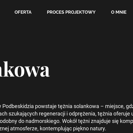
OFERTA
PROCES PROJEKTOWY
O MNIE
nkowa
odbeskidzia powstaje tężnia solankowa – miejsce, gdzie
 szukających regeneracji i odprężenia, tężnia oferuje u
 podobny do nadmorskiego. Wokół tężni znajduje się kom
znej atmosferze, kontemplując piękno natury.