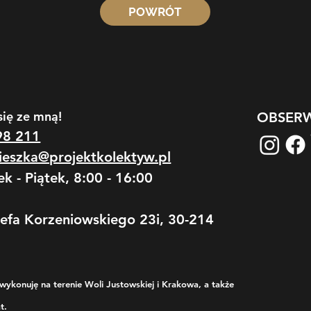
POWRÓT
się ze mną!
OBSERW
98 211
ieszka@projektkolektyw.pl
ek - Piątek, 8:00 - 16:00
zefa Korzeniowskiego 23i, 30-214
wykonuję na terenie Woli Justowskiej i Krakowa, a także
t.